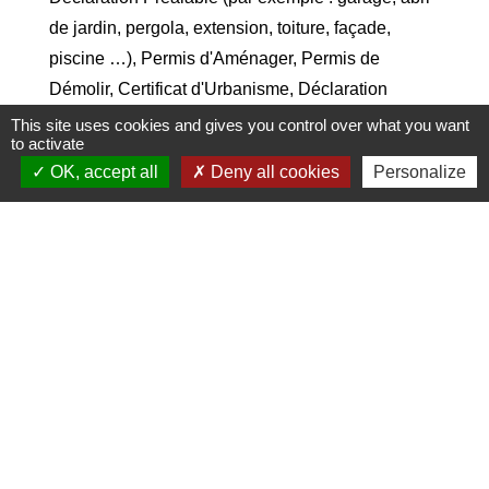
de jardin, pergola, extension, toiture, façade,
piscine …), Permis d'Aménager, Permis de
Démolir, Certificat d'Urbanisme, Déclaration
d'Intention d'Aliéner directement en ligne, 24h/24,
This site uses cookies and gives you control over what you want
to activate
7jours/7, depuis chez vous.
OK, accept all
Deny all cookies
Personalize
https://grandclermont.geosphere.fr/guichet-unique/
Le dépôt d'un dossier papier en mairie reste
possible.