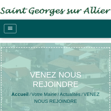
menu
VENEZ NOUS
REJOINDRE
Accueil
Votre Mairie
Actualités
VENEZ
/
/
/
NOUS REJOINDRE