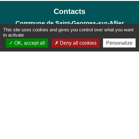
Contacts
Commune de Saint-Georges-sur-Allier
This site uses cookies and gives you control over what you want
3 Route de Lignat
to activate
63800 Saint-Georges-sur-Allier - FRANCE
OK, accept all
Deny all cookies
Personalize
+33 4 73 69 51 15
Liens
Paroisse Saint-Romain
SBA Collecte des Déchets
Mond'Arverne
Mentions légales
-
Politique de confidentialité
-